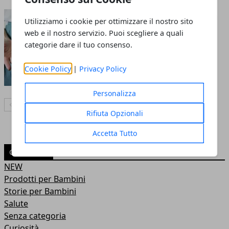
La datazione corretta della
Utilizziamo i cookie per ottimizzare il nostro sito
gravidanza
web e il nostro servizio. Puoi scegliere a quali
categorie dare il tuo consenso.
20 dic 2020
Cookie Policy
|
Privacy Policy
Personalizza
Articolo Precedente
Articolo Successivo
Rifiuta Opzionali
Accetta Tutto
CATEGORIE
NEW
Prodotti per Bambini
Storie per Bambini
Salute
Senza categoria
Curiosità