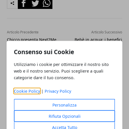
Facebook
Twitter
Whatsapp
Articolo Precedente
Articolo Successivo
Chicco presenta Next2Me
Bebè in acqua: i benefici
Forever: nuova rivoluzione?
del nuoto neonatale
Consenso sui Cookie
Utilizziamo i cookie per ottimizzare il nostro sito
web e il nostro servizio. Puoi scegliere a quali
categorie dare il tuo consenso.
Cookie Policy
|
Privacy Policy
Redazione
Personalizza
Rifiuta Opzionali
Accetta Tutto