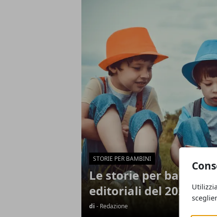
Articoli in Evidenza
STORIE PER BAMBINI
Cons
Le storie per bambini:
Utilizzi
editoriali del 2024
sceglie
di
- Redazione