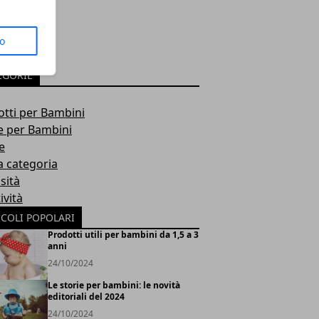
to
EGORIE
tti per Bambini
e per Bambini
e
a categoria
sità
ività
ICOLI POPOLARI
Prodotti utili per bambini da 1,5 a 3
anni
24/10/2024
Le storie per bambini: le novità
editoriali del 2024
24/10/2024