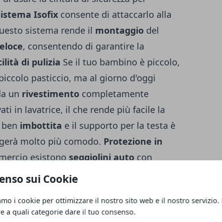
sistema Isofix
consente di attaccarlo alla
uesto sistema rende il
montaggio
del
eloce
, consentendo di garantire la
ilità di pulizia
Se il tuo bambino è piccolo,
ccolo pasticcio, ma al giorno d'oggi
da un
rivestimento
completamente
i in lavatrice, il che rende più facile la
 ben
imbottita
e il supporto per la testa è
ggerà molto più comodo.
Protezione in
mercio esistono
seggiolini auto
con
rado di assorbire l’energia dell’urto. Inoltre,
enso sui Cookie
garantiscono una
maggiore protezione
al
amo i cookie per ottimizzare il nostro sito web e il nostro servizio.
 tuo bambino, in caso di incidente stradale
re a quali categorie dare il tuo consenso.
auto: diverse tipologie
In commercio