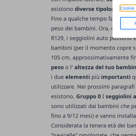
Cookie 
esistono
diverse tipologie
di
seg
Fino a qualche tempo fa, la ripart
peso dei bambini. Ora, con la 
R129, i seggiolini auto possono e
bambini (per il momento copre sol
105 cm, approssimativamente fino 
peso
o l'
altezza del tuo bambi
i due
elementi
più
importanti
qu
utilizzare. Nei prossimi paragraf
esistono.
Gruppo 0
I
seggiolini 
sono utilizzati dai bambini che p
fino a 9/12 mesi) e vanno installa
Considerata la tenera età dei b
"navicelle" omologate, che perme