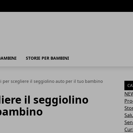
BAMBINI
STORIE PER BAMBINI
ri per scegliere il seggiolino auto per il tuo bambino
CA
NE
liere il seggiolino
Pro
 bambino
Sto
Sal
Sen
Cur