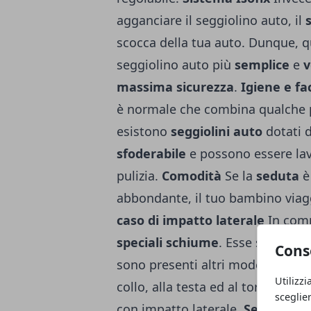
agganciare il seggiolino auto, il
scocca della tua auto. Dunque, q
seggiolino auto più
semplice
e
v
massima sicurezza
.
Igiene e fac
è normale che combina qualche pi
esistono
seggiolini auto
dotati 
sfoderabile
e possono essere lavat
pulizia.
Comodità
Se la
seduta
è
abbondante, il tuo bambino via
caso di impatto laterale
In com
speciali schiume
. Esse sono in g
Cons
sono presenti altri modelli che 
Utilizzi
collo, alla testa ed al torace del
sceglie
con impatto laterale.
Seggiolino 