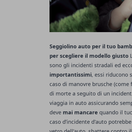
Seggiolino auto per il tuo bamb
per scegliere il modello giusto
sono gli incidenti stradali ed ec
importantissimi
, essi riducono s
caso di manovre brusche (come fre
di morte a seguito di un inciden
viaggia in auto assicurando semp
deve
mai mancare
quando il tu
caso d’incidente d'auto potrebbe e
vetro dell'auto, sbattere contro i