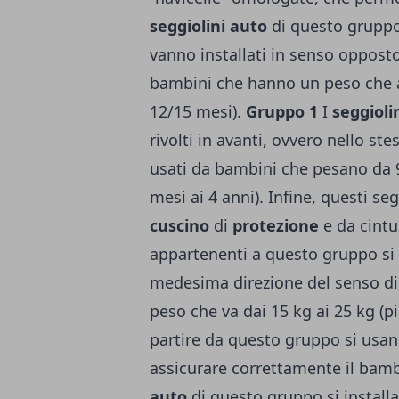
seggiolini auto
di questo grupp
vanno installati in senso opposto
bambini che hanno un peso che arr
12/15 mesi).
Gruppo 1
I
seggioli
rivolti in avanti, ovvero nello st
usati da bambini che pesano da 9
mesi ai 4 anni). Infine, questi s
cuscino
di
protezione
e da cintu
appartenenti a questo gruppo si 
medesima direzione del senso di
peso che va dai 15 kg ai 25 kg (p
partire da questo gruppo si usano
assicurare correttamente il bamb
auto
di questo gruppo si install