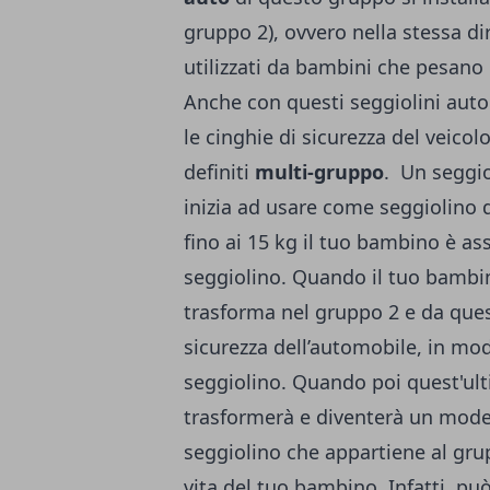
gruppo 2), ovvero nella stessa d
utilizzati da bambini che pesano 
Anche con questi seggiolini auto
le cinghie di sicurezza del veicol
definiti
multi-gruppo
. Un seggio
inizia ad usare come seggiolino 
fino ai 15 kg il tuo bambino è as
seggiolino. Quando il tuo bambino
trasforma nel gruppo 2 e da ques
sicurezza dell’automobile, in mod
seggiolino. Quando poi quest'ult
trasformerà e diventerà un mode
seggiolino che appartiene al grupp
vita del tuo bambino. Infatti, p