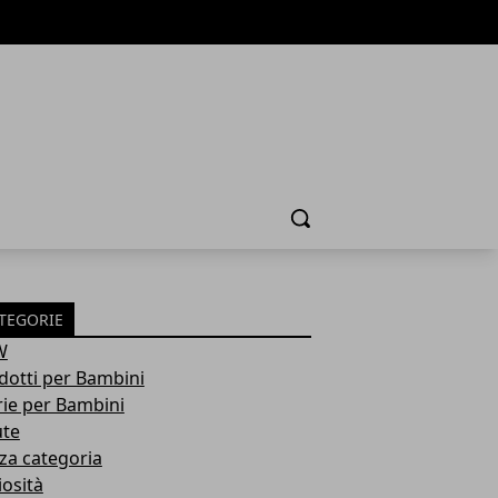
Cerca
TEGORIE
W
dotti per Bambini
rie per Bambini
ute
za categoria
iosità