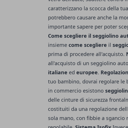
caratterizzano la scocca della tu
potrebbero causare anche la mor
importante sapere per poter scegl
Come scegliere il seggiolino au
insieme
come scegliere
il
seggi
prima di procedere all'acquisto.
all'acquisto di un seggiolino auto
italiane
ed
europee
.
Regolazion
tuo bambino, dovrai regolare le br
in commercio esistono
seggiolin
delle cinture di sicurezza frontal
costituiti da una regolazione de
sola mano, con fibbie a sgancio 
regolabile.
Sistema Isofix
Invece 