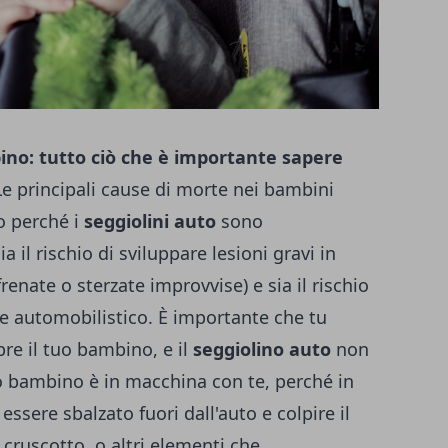
ino: tutto ciò che è importante sapere
Le principali cause di morte nei bambini
co perché i
seggiolini auto
sono
ia il rischio di sviluppare lesioni gravi in
nate o sterzate improvvise) e sia il rischio
te automobilistico. È importante che tu
re il tuo bambino, e il
seggiolino auto
non
o bambino è in macchina con te, perché in
ssere sbalzato fuori dall'auto e colpire il
l cruscotto, o altri elementi che