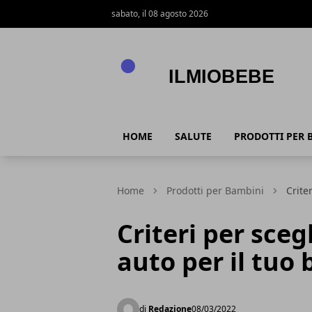
sabato, il 08 agosto 2026
IlmioBebe
HOME
SALUTE
PRODOTTI PER 
Home
Prodotti per Bambini
Crite
Criteri per sceg
auto per il tuo
di
Redazione
08/03/2022