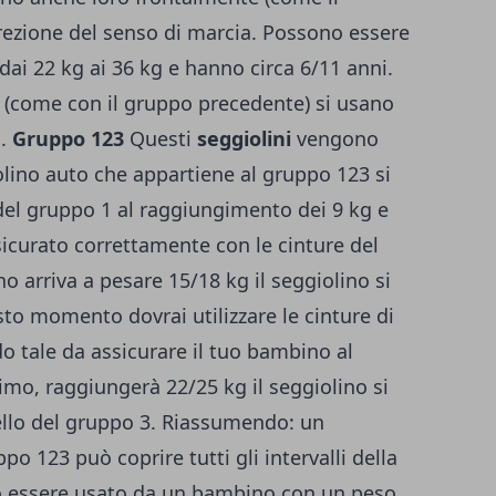
irezione del senso di marcia. Possono essere
dai 22 kg ai 36 kg e hanno circa 6/11 anni.
 (come con il gruppo precedente) si usano
o.
Gruppo 123
Questi
seggiolini
vengono
lino auto che appartiene al gruppo 123 si
del gruppo 1 al raggiungimento dei 9 kg e
sicurato correttamente con le cinture del
 arriva a pesare 15/18 kg il seggiolino si
to momento dovrai utilizzare le cinture di
o tale da assicurare il tuo bambino al
imo, raggiungerà 22/25 kg il seggiolino si
llo del gruppo 3. Riassumendo: un
o 123 può coprire tutti gli intervalli della
uò essere usato da un bambino con un peso