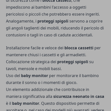
di sicurezza come i
blocca cassetti
, che
impediscono ai bambini l'accesso a oggetti
pericolosi o piccoli che potrebbero essere ingeriti.
Analogamente, i
proteggi spigoli
servono a coprire
gli angoli taglienti dei mobili, riducendo il pericolo di
contusioni o tagli in caso di cadute accidentali.
Installazione facile e veloce dei
blocca cassetti
per
mantenere chiusi i cassetti e gli armadietti.
Collocazione strategica dei
proteggi spigoli
su
tavoli, mensole e mobili bassi.
Uso del
baby monitor
per monitorare il bambino
durante il sonno o i momenti di gioco.
Un elemento addizionale che contribuisce in
maniera significativa alla
sicurezza neonato in casa
è il
baby monitor
. Questo dispositivo permette di
ascoltare o, nel caso dei modelli più avanzati, vedere