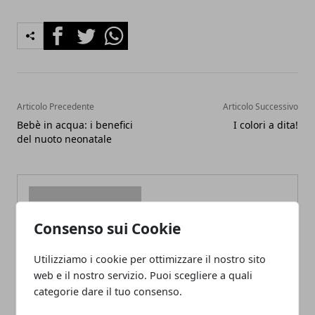
Facebook
Twitter
Whatsapp
Articolo Precedente
Articolo Successivo
Bebè in acqua: i benefici
I colori a dita!
del nuoto neonatale
Consenso sui Cookie
Redazione
Utilizziamo i cookie per ottimizzare il nostro sito
web e il nostro servizio. Puoi scegliere a quali
categorie dare il tuo consenso.