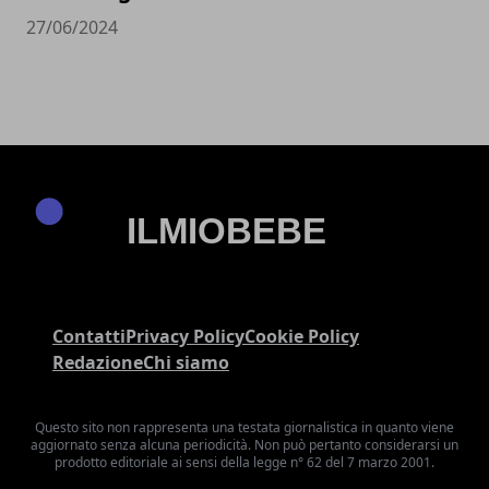
27/06/2024
Contatti
Privacy Policy
Cookie Policy
Redazione
Chi siamo
Questo sito non rappresenta una testata giornalistica in quanto viene
aggiornato senza alcuna periodicità. Non può pertanto considerarsi un
prodotto editoriale ai sensi della legge n° 62 del 7 marzo 2001.