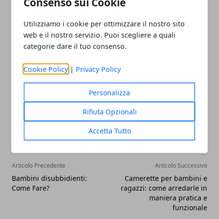
Consenso sui Cookie
appena diventano umide.
In questo modo, si riesce
a prevenire l’insorgenza di infezioni sia batteriche,
Utilizziamo i cookie per ottimizzare il nostro sito
sia fungine. Nell’elenco delle ultime, è possibile
web e il nostro servizio. Puoi scegliere a quali
categorie dare il tuo consenso.
includere il mughetto.
Cookie Policy
|
Privacy Policy
Personalizza
Facebook
Twitter
Whatsapp
Rifiuta Opzionali
Accetta Tutto
Articolo Precedente
Articolo Successivo
Bambini disubbidienti:
Camerette per bambini e
Come Fare?
ragazzi: come arredarle in
maniera pratica e
funzionale