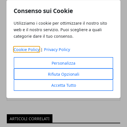
Articolo Precedente
Articolo Successivo
La natura è una foresta di
Efficacia del
Consenso sui Cookie
simboli: l’acqua, principio
Bifidobacterium
di vita
Utilizziamo i cookie per ottimizzare il nostro sito
web e il nostro servizio. Puoi scegliere a quali
categorie dare il tuo consenso.
Cookie Policy
|
Privacy Policy
Personalizza
Redazione
Rifiuta Opzionali
Accetta Tutto
ARTICOLI CORRELATI